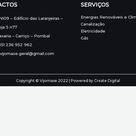
ACTOS
SERVIÇOS
Energias Renováveis e Cli
N109 – Edifício das Laranjeiras –
Canalização
oja 5 n77
Eletricidade
axaria – Carriço – Pombal
Gás
351 236 952 962
vijomase.geral@gmail.com
Copyright © Vijomase 2022 | Powered by
Create Digital