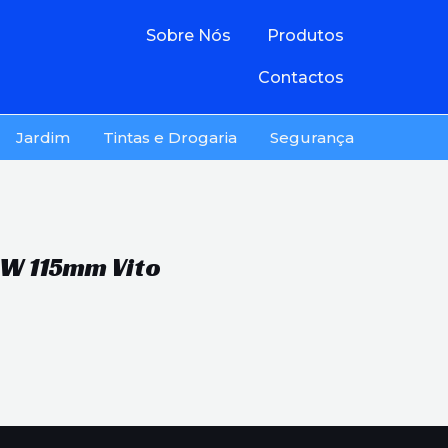
Sobre Nós
Produtos
Contactos
Jardim
Tintas e Drogaria
Segurança
W 115mm Vito