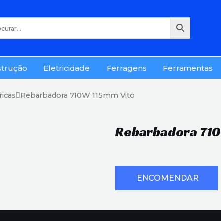
strução
Eletricidade
Ferragens
Ferramentas
ricas
Rebarbadora 710W 115mm Vito
Rebarbadora 710
ENCOMENDAR