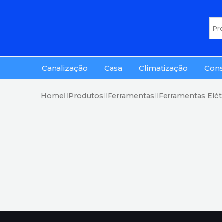
Canalização
Casa
Climatização
Con
Home
Produtos
Ferramentas
Ferramentas Elét