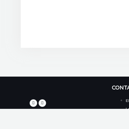
CONT
E
L
C
+