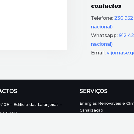
contactos
Telefone:
236 952
nacional)
Whatsapp:
912 4
nacional)
Email:
vijomase.
ACTOS
SERVIÇOS
Energias Renováveis e Cli
N109 – Edifício das Laranjeiras –
Canalização
oja 5 n77
Eletricidade
axaria – Carriço – Pombal
Gás
351 236 952 962