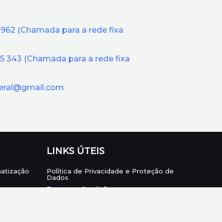
 962 (Chamada para a rede fixa
25 343
(Chamada para a rede fixa
geral@gmail.com
LINKS ÚTEIS
matização
Política de Privacidade e Proteção de
Dados
Termos e Condições
Livro de Reclamações