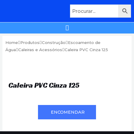
Home
Produtos
Construção
Escoamento de
Água
Caleiras e Acessórios
Caleira PVC Cinza 125
Caleira PVC Cinza 125
ENCOMENDAR